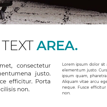
 TEXT
AREA.
met, consectetur
Lorem ipsum dolor sit a
elementum justo. Curabi
ementumena justo.
ipsum quam, pharetra u
e efficitur. Porta
Aliquam vitae arcu ege
neque. Fusce efficitur 
ilisis non.
non.