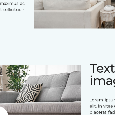
 maximus ac.
 sollicitudin
Text
ima
Lorem ipsum
elit. In vit
placerat fac