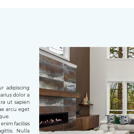
r adipiscing
arius dolor a
tra ut sapien
tae arcu eget
eque.
enim facilisis
ittis. Nulla