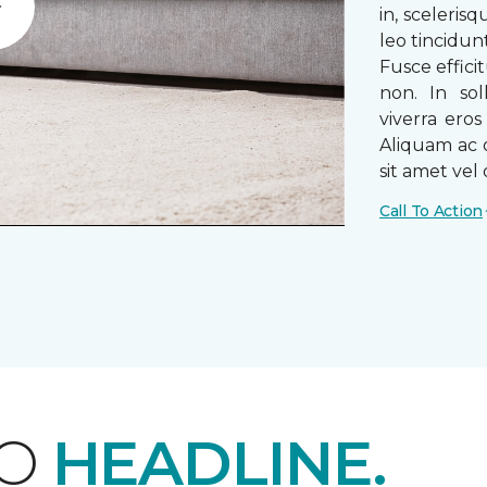
in, sceleris
Play
leo tincidun
Fusce efficit
non. In sol
viverra ero
Aliquam ac o
sit amet vel o
Call To Action
EO
HEADLINE.